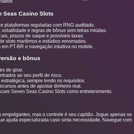
onados
 Seas Casino Slots
ze plataformas reguladas com RNG auditado.
 volatilidade e regras de bônus sem letras miúdas.
ais, prazos de saque e possíveis taxas.
e slots marítimos e estúdios renomados.
 em PT-BR e navegação intuitiva no mobile.
versão e bônus
s de girar.
nhados ao seu perfil de risco.
estratégica, sempre lendo os requisitos.
cursos antes de apostar dinheiro real.
encare Seven Seas Casino Slots como entretenimento.
 empolgantes, mas o controle é seu capitão. Jogue apenas se
usque ajuda especializada caso sinta necessidade. Navegue com