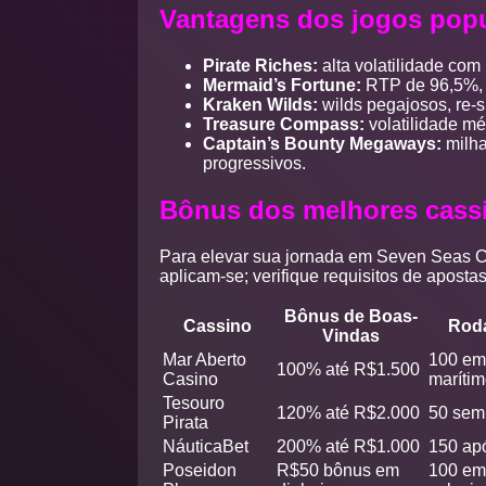
Vantagens dos jogos pop
Pirate Riches:
alta volatilidade com
Mermaid’s Fortune:
RTP de 96,5%, r
Kraken Wilds:
wilds pegajosos, re-s
Treasure Compass:
volatilidade mé
Captain’s Bounty Megaways:
milha
progressivos.
Bônus dos melhores cass
Para elevar sua jornada em Seven Seas C
aplicam-se; verifique requisitos de apostas
Bônus de Boas-
Cassino
Roda
Vindas
Mar Aberto
100 em 
100% até R$1.500
Casino
maríti
Tesouro
120% até R$2.000
50 sem
Pirata
NáuticaBet
200% até R$1.000
150 apó
Poseidon
R$50 bônus em
100 em 