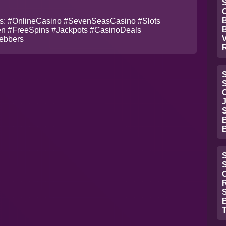
B
s: #OnlineCasino #SevenSeasCasino #Slots
n #FreeSpins #Jackpots #CasinoDeals
V
ebbers
J
S
B
R
S
T