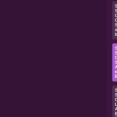
C
s
S
L