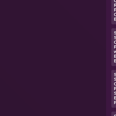
R
P
C
C
P
w
B
P
S
P