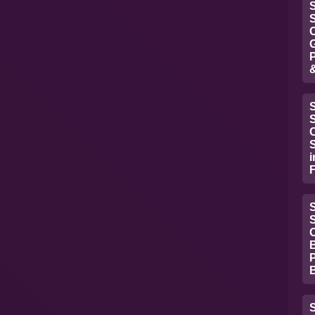
P
S
i
F
B
P