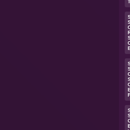
T
R
C
S
F