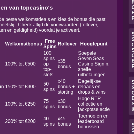
R
en van topcasino's
P
 de beste welkomstdeals en kies de bonus die past
peelstijl. Check altijd de voorwaarden (rollover,
ten en geldigheid) voordat je activeert.
Free
Welkomstbonus
Rollover
Hoogtepunt
Spins
S
100
Soepele
spins
Seven Seas
x35
100% tot €500
op
Casino Signin,
P
bonus
top-
snelle
slots
uitbetalingen
x40
Dagelijkse
50
in
150% tot €300
bonus +
reloads en
spins
storting
drops & wins
Hoge RTP-
75
x30
S
100% tot €250
collectie en
spins
bonus
&
jackpotselectie
Toernooien en
40
x45
200% tot €200
leaderboard
spins
bonus
bonussen