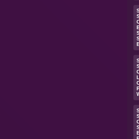
B
S
S
L
C
P
C
S
B