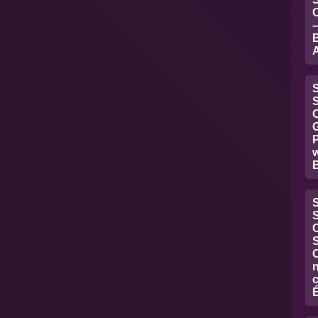
–
P
w
S
n