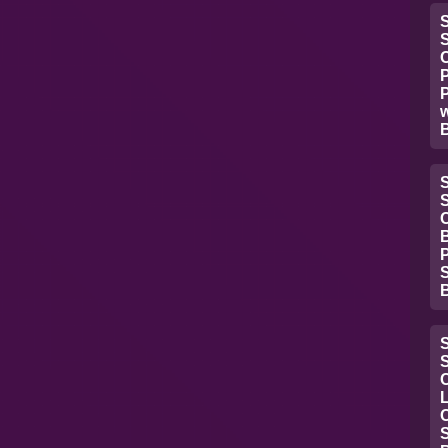
P
P
w
B
P
S
L
C
S