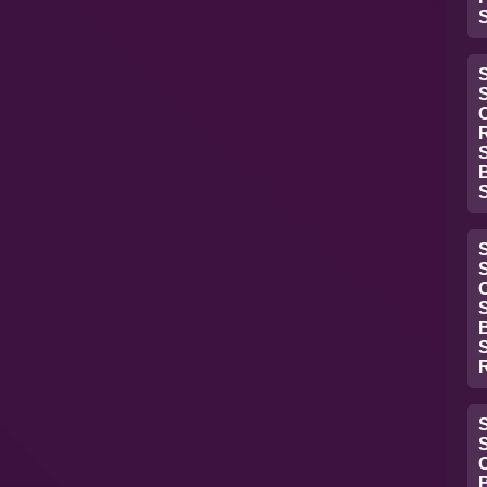
S
R
S
S
S
S