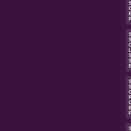
S
P
L
S
R
P